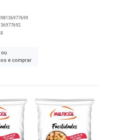
7898136977699
8136977692
kg
 ou
ços e comprar