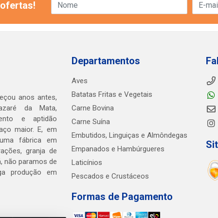
ofertas!
Departamentos
Fa
Aves
Batatas Fritas e Vegetais
eçou anos antes,
zaré da Mata,
Carne Bovina
mento e aptidão
Carne Suína
aço maior. E, em
Embutidos, Linguiças e Almôndegas
 uma fábrica em
Si
Empanados e Hambúrgueres
ações, granja de
cá, não paramos de
Laticínios
arga produção em
Pescados e Crustáceos
Formas de Pagamento