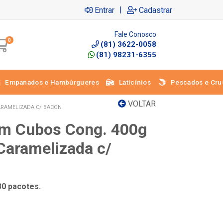
|
Entrar
Cadastrar
Fale Conosco
0
(81) 3622-0058
(81) 98231-6355
Empanados e Hambúrgueres
Laticínios
Pescados e Cru
VOLTAR
CARAMELIZADA C/ BACON
 em Cubos Cong. 400g
Caramelizada c/
30 pacotes.