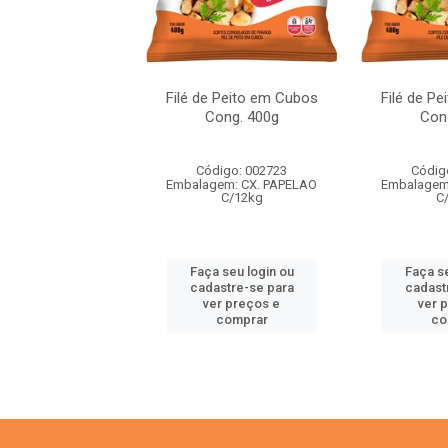
 Peito em Cubos
Filé de Peito em Cubos
Filé de P
ong. 400g
Cong. 400g
Con
digo: 002723
Código: 002723
Códig
em: CX. PAPELAO
Embalagem: CX. PAPELAO
Embalagem
C/12kg
C/12kg
C
 seu login ou
Faça seu login ou
Faça se
astre-se para
cadastre-se para
cadast
er preços e
ver preços e
ver 
comprar
comprar
co