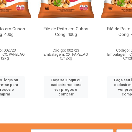
eito em Cubos
Filé de Peito em Cubos
Filé de Peit
g. 400g
Cong. 400g
Cong. 
o: 002723
Código: 002723
Código: 
: CX. PAPELAO
Embalagem: CX. PAPELAO
Embalagem: C
/12kg
C/12kg
C/12
u login ou
Faça seu login ou
Faça seu 
re-se para
cadastre-se para
cadastre-
preços e
ver preços e
ver pre
mprar
comprar
comp