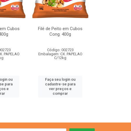
o em Cubos
Filé de Peito em Cubos
Filé de Peito 
400g
Cong. 400g
Cong. 40
002723
Código: 002723
Código: 002
X. PAPELAO
Embalagem: CX. PAPELAO
Embalagem: CX.
kg
C/12kg
C/12kg
login ou
Faça seu login ou
Faça seu log
se para
cadastre-se para
cadastre-se 
ços e
ver preços e
ver preços
rar
comprar
comprar