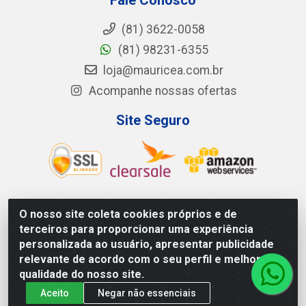
Fale Conosco
(81) 3622-0058
(81) 98231-6355
loja@mauricea.com.br
Acompanhe nossas ofertas
Site Seguro
O nosso site coleta cookies próprios e de
Mauricéa Alimentos do Nordeste Ltda - BR 408, KM 55, S/N -
terceiros para proporcionar uma experiência
Zona Rural - Nazaré da Mata/PE - CEP 55.810-000 - CNPJ:
personalizada ao usuário, apresentar publicidade
12.819.074/0002-14
relevante de acordo com o seu perfil e melhorar a
qualidade do nosso site.
Aceito
Negar não essenciais