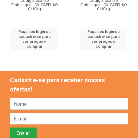
Código: 003425
Código: 003426
Embalagem: CX. PAPELAO
Embalagem: CX. PAPELAO
C/10kg
C/10kg
Faça seu login ou
Faça seu login ou
cadastre-se para
cadastre-se para
ver preços e
ver preços e
comprar
comprar
Cadastre-se para receber nossas
ofertas!