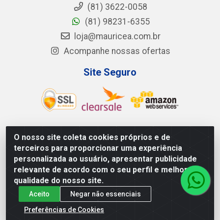
(81) 3622-0058
(81) 98231-6355
loja@mauricea.com.br
Acompanhe nossas ofertas
Site Seguro
O nosso site coleta cookies próprios e de
Mauricéa Alimentos do Nordeste Ltda - BR 408, KM 55,
terceiros para proporcionar uma experiência
S/N - Zona Rural - Nazaré da Mata/PE - CEP 55.810-000
personalizada ao usuário, apresentar publicidade
- CNPJ: 12.819.074/0002-14
relevante de acordo com o seu perfil e melhorar a
qualidade do nosso site.
Aceito
Negar não essenciais
Preferências de Cookies