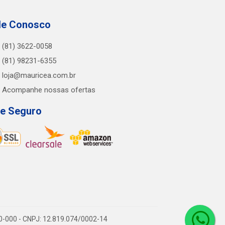
le Conosco
(81) 3622-0058
(81) 98231-6355
loja@mauricea.com.br
Acompanhe nossas ofertas
te Seguro
10-000 - CNPJ: 12.819.074/0002-14