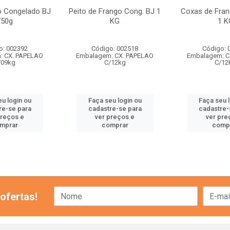
to Congelado BJ
Peito de Frango Cong. BJ 1
Coxas de Fran
750g
KG
1 K
o: 002392
Código: 002518
Código: 
: CX. PAPELAO
Embalagem: CX. PAPELAO
Embalagem: C
/09kg
C/12kg
C/12
u login ou
Faça seu login ou
Faça seu 
re-se para
cadastre-se para
cadastre-
preços e
ver preços e
ver pre
mprar
comprar
comp
ofertas!