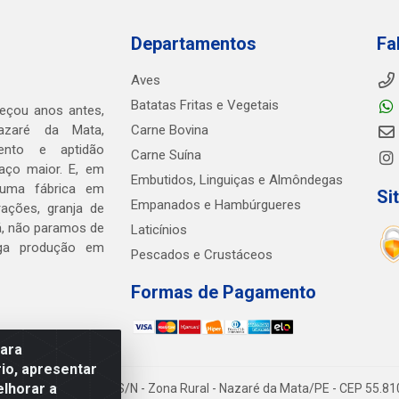
Departamentos
Fa
Aves
Batatas Fritas e Vegetais
eçou anos antes,
zaré da Mata,
Carne Bovina
mento e aptidão
Carne Suína
aço maior. E, em
Embutidos, Linguiças e Almôndegas
 uma fábrica em
Si
Empanados e Hambúrgueres
ações, granja de
cá, não paramos de
Laticínios
arga produção em
Pescados e Crustáceos
Formas de Pagamento
para
io, apresentar
elhorar a
tda - BR 408, KM 55, S/N - Zona Rural - Nazaré da Mata/PE - CEP 55.8