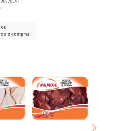
8136970341
kg
 ou
ços e comprar