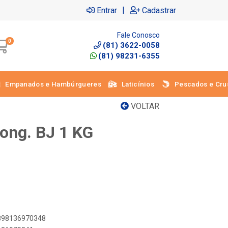
|
Entrar
Cadastrar
Fale Conosco
0
(81) 3622-0058
(81) 98231-6355
Empanados e Hambúrgueres
Laticínios
Pescados e Cru
VOLTAR
Cong. BJ 1 KG
7898136970348