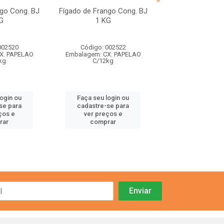
go Cong. BJ
Fígado de Frango Cong. BJ
Coxas e Sobrec
G
1 KG
Frango Cong. 
002520
Código: 002522
Código: 002
X. PAPELAO
Embalagem: CX. PAPELAO
Embalagem: CX.
kg
C/12kg
C/12kg
login ou
Faça seu login ou
Faça seu log
se para
cadastre-se para
cadastre-se 
ços e
ver preços e
ver preços
rar
comprar
comprar