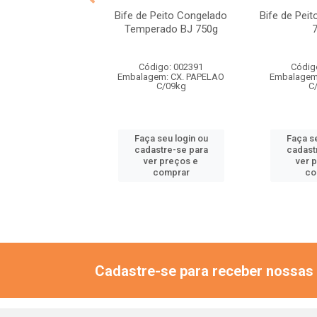
das Asas Cong. BJ
Bife de Peito Congelado
Bife de Pei
1 KG
Temperado BJ 750g
digo: 002529
Código: 002391
Códig
em: CX. PAPELAO
Embalagem: CX. PAPELAO
Embalagem
C/12kg
C/09kg
C
 seu login ou
Faça seu login ou
Faça se
astre-se para
cadastre-se para
cadast
er preços e
ver preços e
ver 
comprar
comprar
co
Cadastre-se para receber nossas 