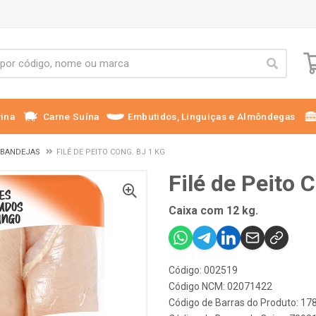
ina
Carne Suína
Embutidos, Linguiças e Almôndegas
 BANDEJAS
FILÉ DE PEITO CONG. BJ 1 KG
Filé de Peito 
Caixa com 12 kg.
Código: 002519
Código NCM: 02071422
Código de Barras do Produto: 1