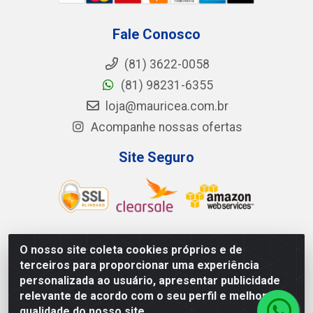
Fale Conosco
(81) 3622-0058
(81) 98231-6355
loja@mauricea.com.br
Acompanhe nossas ofertas
Site Seguro
O nosso site coleta cookies próprios e de
Mauricéa Alimentos do Nordeste Ltda - BR 408, KM 55,
terceiros para proporcionar uma experiência
S/N - Zona Rural - Nazaré da Mata/PE - CEP 55.810-000
personalizada ao usuário, apresentar publicidade
- CNPJ: 12.819.074/0002-14
relevante de acordo com o seu perfil e melhorar a
qualidade do nosso site.