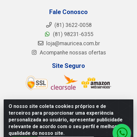
Fale Conosco
(81) 3622-0058
(81) 98231-6355
loja@mauricea.com.br
Acompanhe nossas ofertas
Site Seguro
O nosso site coleta cookies próprios e de
Mauricéa Alimentos do Nordeste Ltda - BR 408, KM 55,
terceiros para proporcionar uma experiência
S/N - Zona Rural - Nazaré da Mata/PE - CEP 55.810-000
personalizada ao usuário, apresentar publicidade
- CNPJ: 12.819.074/0002-14
relevante de acordo com o seu perfil e melhorar a
qualidade do nosso site.