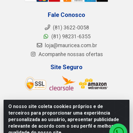
Fale Conosco
(81) 3622-0058
(81) 98231-6355
loja@mauricea.com.br
Acompanhe nossas ofertas
Site Seguro
O nosso site coleta cookies próprios e de
Mauricéa Alimentos do Nordeste Ltda - BR 408, KM 55,
terceiros para proporcionar uma experiência
S/N - Zona Rural - Nazaré da Mata/PE - CEP 55.810-000
personalizada ao usuário, apresentar publicidade
- CNPJ: 12.819.074/0002-14
relevante de acordo com o seu perfil e melhorar a
qualidade do nosso site.