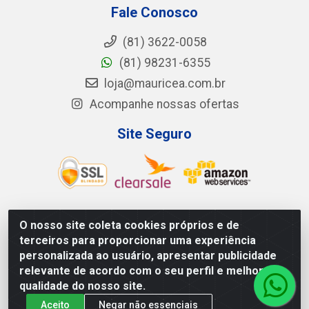
Fale Conosco
(81) 3622-0058
(81) 98231-6355
loja@mauricea.com.br
Acompanhe nossas ofertas
Site Seguro
O nosso site coleta cookies próprios e de
Mauricéa Alimentos do Nordeste Ltda - BR 408, KM 55,
terceiros para proporcionar uma experiência
S/N - Zona Rural - Nazaré da Mata/PE - CEP 55.810-000
personalizada ao usuário, apresentar publicidade
- CNPJ: 12.819.074/0002-14
relevante de acordo com o seu perfil e melhorar a
qualidade do nosso site.
Aceito
Negar não essenciais