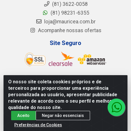
(81) 3622-0058
(81) 98231-6355
loja@mauricea.com.br
Acompanhe nossas ofertas
Site Seguro
O nosso site coleta cookies próprios e de
Mauricéa Alimentos do Nordeste Ltda - BR 408, KM 55,
terceiros para proporcionar uma experiência
S/N - Zona Rural - Nazaré da Mata/PE - CEP 55.810-000
personalizada ao usuário, apresentar publicidade
- CNPJ: 12.819.074/0002-14
relevante de acordo com o seu perfil e melhorar a
qualidade do nosso site.
Aceito
Negar não essenciais
Preferências de Cookies