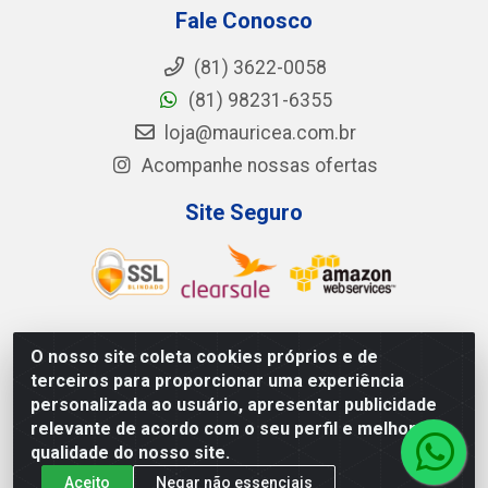
Fale Conosco
(81) 3622-0058
(81) 98231-6355
loja@mauricea.com.br
Acompanhe nossas ofertas
Site Seguro
O nosso site coleta cookies próprios e de
Mauricéa Alimentos do Nordeste Ltda - BR 408, KM 55,
terceiros para proporcionar uma experiência
S/N - Zona Rural - Nazaré da Mata/PE - CEP 55.810-000
personalizada ao usuário, apresentar publicidade
- CNPJ: 12.819.074/0002-14
relevante de acordo com o seu perfil e melhorar a
qualidade do nosso site.
Aceito
Negar não essenciais