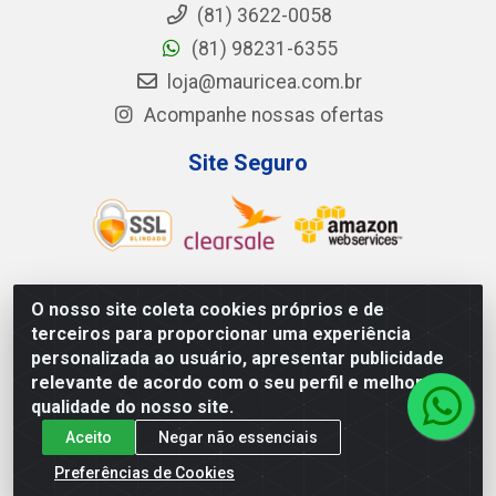
(81) 3622-0058
(81) 98231-6355
loja@mauricea.com.br
Acompanhe nossas ofertas
Site Seguro
O nosso site coleta cookies próprios e de
Mauricéa Alimentos do Nordeste Ltda - BR 408, KM 55,
terceiros para proporcionar uma experiência
S/N - Zona Rural - Nazaré da Mata/PE - CEP 55.810-000
personalizada ao usuário, apresentar publicidade
- CNPJ: 12.819.074/0002-14
relevante de acordo com o seu perfil e melhorar a
qualidade do nosso site.
Aceito
Negar não essenciais
Preferências de Cookies