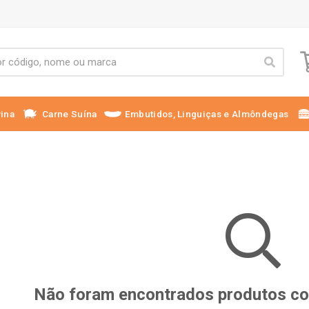
ina
Carne Suína
Embutidos, Linguiças e Almôndegas
Não foram encontrados produtos com