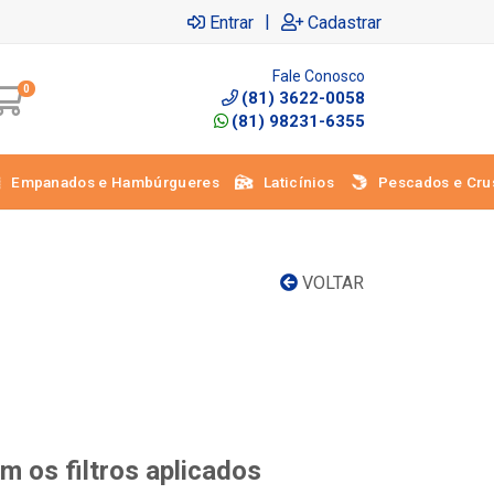
|
Entrar
Cadastrar
Fale Conosco
0
(81) 3622-0058
(81) 98231-6355
Empanados e Hambúrgueres
Laticínios
Pescados e Cru
VOLTAR
 os filtros aplicados