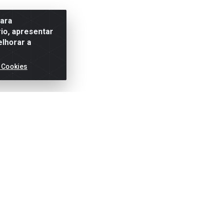
para
io, apresentar
elhorar a
 Cookies